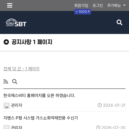
메
회원가입
로그인
추가메뉴
뉴
+ 1000 P
버
검
튼
색
버
튼
공지사항 1 페이지
전체 12 건 - 1 페이지
한국에스비티 홈페이지를 오픈 하였습니다.
관리자
2024-01-21
지멘스 P형 시스템 가스소화약제전용 수신기
관리자
2026-07-20